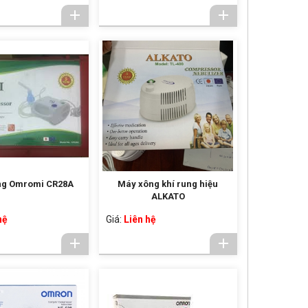
ng Omromi CR28A
Máy xông khí rung hiệu
ALKATO
hệ
Giá:
Liên hệ