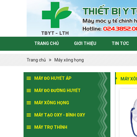
TRANG CHỦ
GIỚI THIỆU
TIN TỨC
Trang chủ
Máy xông họng
MÁY ĐO HUYẾT ÁP
MÁY XÔ
MÁY ĐO ĐƯỜNG HUYẾT
MÁY XÔNG HỌNG
MÁY TẠO OXY - BÌNH OXY
MÁY TRỢ THÍNH