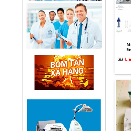
Má
Bi
Giá:
Liê