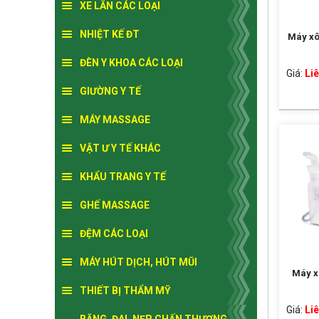
XE LĂN CÁC LOẠI
NHIỆT KẾ ĐT
Máy xô
ĐÈN Y KHOA CÁC LOẠI
Giá:
Liê
GIƯỜNG Y TẾ
MÁY MASSAGE
VẬT Ư Y TẾ KHÁC
KHẨU TRANG Y TẾ
GHẾ MASSAGE
ĐỆM CÁC LOẠI
MÁY HÚT DỊCH, HÚT MŨI
Máy x
THIẾT BỊ THẨM MỸ
Giá:
Liê