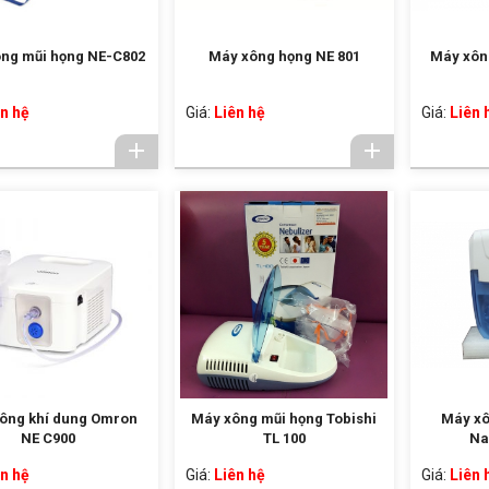
ng mũi họng NE-C802
Máy xông họng NE 801
Máy xôn
n hệ
Giá:
Liên hệ
Giá:
Liên 
ông khí dung Omron
Máy xông mũi họng Tobishi
Máy xô
NE C900
TL 100
Na
n hệ
Giá:
Liên hệ
Giá:
Liên 