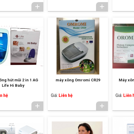
ng hút mũi 2 in 1 AG
máy xông Omromi CR29
Máy xô
Life Hi Baby
n hệ
Giá:
Liên hệ
Giá:
Liên 