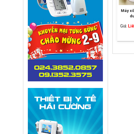
Máy xô
d
Giá:
Liê