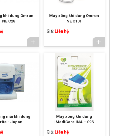
g khí dung Omron
Máy xông khí dung Omron
NE C28
NE C101
hệ
Giá:
Liên hệ
ng mũi khí dung
Máy xông khí dung
rita - Japan
iMediCare INA – 09S
hệ
Giá:
Liên hệ