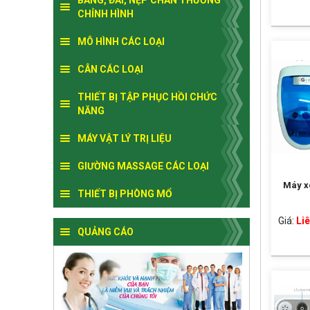
BĂNG, ĐAI, NẸP CHẤN THƯƠNG
CHỈNH HÌNH
MÔ HÌNH CÁC LOẠI
CÂN CÁC LOẠI
THIẾT BỊ TẬP PHỤC HỒI CHỨC
NĂNG
MÁY VẬT LÝ TRỊ LIỆU
GIƯỜNG MASSAGE CÁC LOẠI
Máy xô
THIẾT BỊ PHÒNG MỔ
Giá:
Liê
QUẢNG CÁO